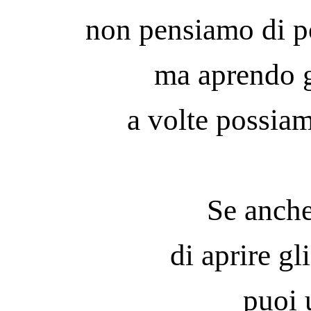
non pensiamo di p
ma aprendo gl
a volte
p
ossiam
Se anche
di aprire gl
puoi 